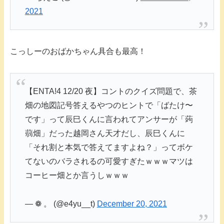
2021
こっしーのおばかちゃん具合も最高！
【ENTA!4 12/20 夜】コントのクイズ問題で、茶
畑の地図記号答えるやつのヒントで「ばたけ〜
です」って辰巳くんに言われてアンサーが「蒟
蒻畑」だった越岡さん天才だし、辰巳くんに
「それ割と本気で答えてますよね？」ってボケ
てないのバラされるの可愛すぎたｗｗｗマツは
コーヒー畑とか言うしｗｗｗ
— ❁ 。 (@e4yu__t)
December 20, 2021