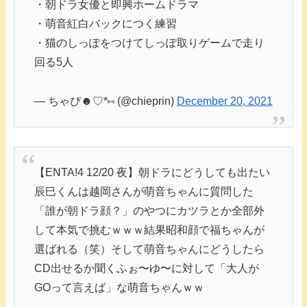
・朝ドラ女優と即興ホームドラマ
・萌音紅白バックにつく練習
・猫のしっぽをつけてしっぽ取りゲームで走り
回る5人
— ちゃぴ☻♡*⑅ (@chieprin)
December 20, 2021
【ENTA!4 12/20 夜】朝ドラにどうしても出たい
辰巳くんは越岡さんが萌音ちゃんに質問した
「誰が朝ドラ顔？」のやつにカツラとか全部外
して本気で挑むｗｗｗ結果昭和顔で福ちゃんが
選ばれる（笑）そして萌音ちゃんにどうしたら
CD出せるか聞くふぉ〜ゆ〜に対して「大人が
GOって言えば」な萌音ちゃんｗｗ