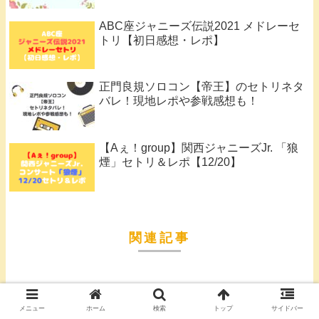
ABC座ジャニーズ伝説2021 メドレーセ
トリ【初日感想・レポ】
正門良規ソロコン【帝王】のセトリネタ
バレ！現地レポや参戦感想も！
【Aぇ！group】関西ジャニーズJr. 「狼
煙」セトリ＆レポ【12/20】
関連記事
ジャニーズ
【Aぇ！group】関西ジャニーズ
メニュー
ホーム
検索
トップ
サイドバー