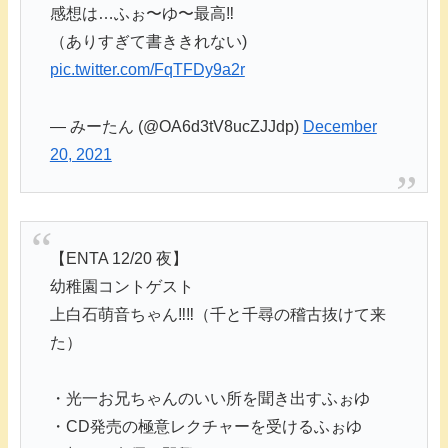
感想は…ふぉ〜ゆ〜最高‼︎
（ありすぎて書ききれない)
pic.twitter.com/FqTFDy9a2r
— みーたん (@OA6d3tV8ucZJJdp)
December
20, 2021
【ENTA 12/20 夜】
幼稚園コントゲスト
上白石萌音ちゃん‼︎‼︎（千と千尋の稽古抜けて来
た）
・光一お兄ちゃんのいい所を聞き出すふぉゆ
・CD発売の極意レクチャーを受けるふぉゆ