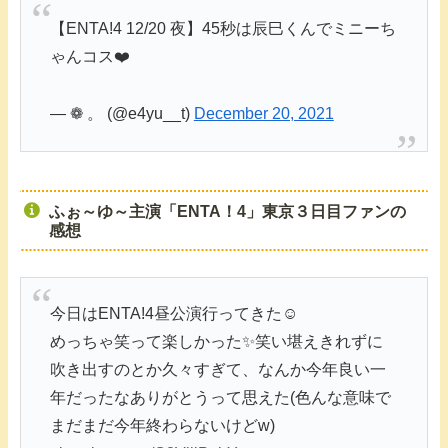
【ENTA!4 12/20 夜】45秒は辰巳くんでミニーち
ゃんコス❤️
— ❁ 。 (@e4yu__t)
December 20, 2021
ふぉ～ゆ～主演「ENTA！4」東京３日目ファンの
感想
今日はENTA!4昼公演行ってきた☺️
めっちゃ笑って楽しかった✨笑い堪えきれずに
吹き出すのとか久々すぎて、なんか今年良い一
年だったなありがとうって思えた(色んな意味で
まだまだ今年終わらないけどw)