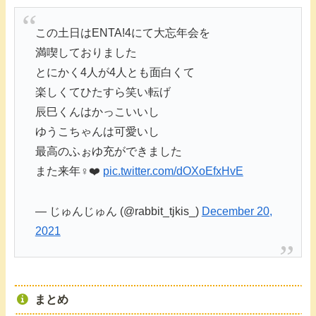
この土日はENTA!4にて大忘年会を
満喫しておりました
とにかく4人が4人とも面白くて
楽しくてひたすら笑い転げ
辰巳くんはかっこいいし
ゆうこちゃんは可愛いし
最高のふぉゆ充ができました
また来年‍♀️❤️
pic.twitter.com/dOXoEfxHvE
— じゅんじゅん (@rabbit_tjkis_)
December 20,
2021
まとめ