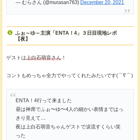
— むらさん (@murasan763)
December 20, 2021
ふぉ～ゆ～主演「ENTA！4」３日目現地レポ
【夜】
ゲストは
上白石萌音さん
！
コントもめっちゃ全力でやってくれたみたいです(⌒∇⌒)
ENTA！4行って来ました
昼は神席でふぉ〜ゆ〜4人の細かい表情まではっ
きり見えて…
夜は上白石萌音ちゃんゲストで涙流すくらい笑
った