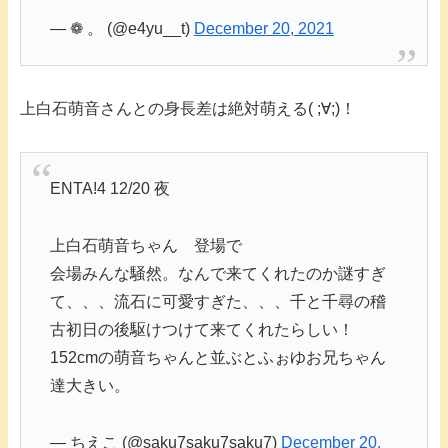
— ❁ 。 (@e4yu__t)
December 20, 2021
上白石萌音さんとの身長差は絶対萌える( ;∀;)！
ENTA!4 12/20 夜
上白石萌音ちゃん 登場で
会場みんな騒然。なんで来てくれたのか謎すぎ
て、、、流石に可愛すぎた、、、千と千尋の稽
古初日の後駆けつけて来てくれたらしい！
152cmの萌音ちゃんと並ぶとふぉゆお兄ちゃん
達大きい。
— ちえこ (@saku7saku7saku7)
December 20,