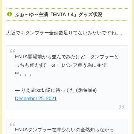
ふぉ～ゆ～主演「ENTA！4」グッズ状況
大阪でもタンブラー全然数足りてないみたいですね。。
ENTA開場前から並んでみたけど…タンブラーど
っちも買えず(´・ω・`)パンフ買う為に並び
中。。。
— りえ🍎tkc🔌逆に待ってた (@rielsie)
December 25, 2021
ENTAタンブラー在庫少ないの全然知らなかっ