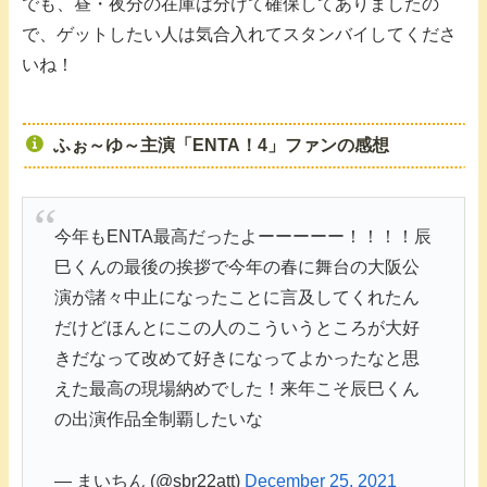
でも、昼・夜分の在庫は分けて確保してありましたの
で、ゲットしたい人は気合入れてスタンバイしてくださ
いね！
ふぉ～ゆ～主演「ENTA！4」ファンの感想
今年もENTA最高だったよーーーーー！！！！辰
巳くんの最後の挨拶で今年の春に舞台の大阪公
演が諸々中止になったことに言及してくれたん
だけどほんとにこの人のこういうところが大好
きだなって改めて好きになってよかったなと思
えた最高の現場納めでした！来年こそ辰巳くん
の出演作品全制覇したいな
— まいちん (@sbr22att)
December 25, 2021