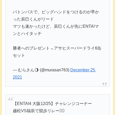
バトンパスで、ビッグハンドをつけるのが早か
った辰巳くんがリード
マツも速かったけど、辰巳くんが先にENTA!マ
ンとハイタッチ
勝者へのプレゼント→アサヒスーパードライ6缶
セット
— むらさん🌖 (@murasan763)
December 25,
2021
【ENTA!4 大阪12/25】チャレンジコーナー
越松VS福辰で競歩リレー🏃‍♂️