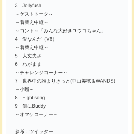
3 Jellyfush
～ゲストトーク～
～着替え中継～
～コント～「みんな大好きユウコちゃん」
4 愛なんだ（V6）
～着替え中継～
5 大丈夫さ
6 わがまま
～チャレンジコーナー～
7 世界中の誰よりきっと(中山美穂＆WANDS)
～小噺～
8 Fight song
9 側にBuddy
～オマケコーナー～
参考：ツイッター