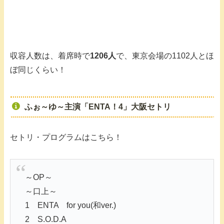
収容人数は、着席時で
1206人
で、東京会場の1102人とほ
ぼ同じくらい！
ふぉ～ゆ～主演「ENTA！4」大阪セトリ
セトリ・プログラムはこちら！
～OP～
～口上～
1 ENTA for you(和ver.)
2 S.O.D.A