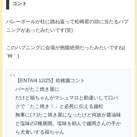
コント
バレーボールが柱に跳ね返って松崎君の頭に当たるハプ
ニングがあったみたいです(笑)
このハプニングに会場が抱腹絶倒だったみたいですね(
´艸｀)
【ENTA!4 12/25】幼稚園コント
バーがたこ焼き屋に
だけど福ちゃんがマシュマロと勘違いして口パ
クで「たこ焼き！」と必死に伝える越松
無事に(？)たこ焼き屋になったけど何故か醤油味
と塩味の2種展開。塩味を頼んで越岡さんの手か
ら犬食いする福ちゃん