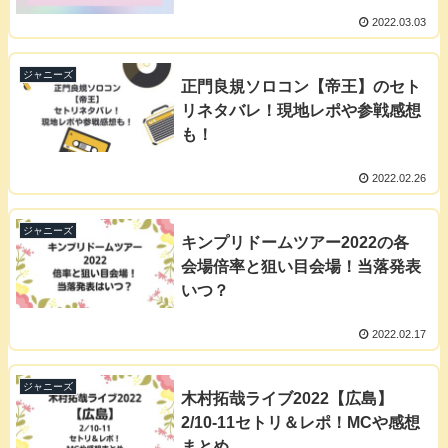
2022.03.03
ジャニーズ
正門良規ソロコン【帝王】のセト
リネタバレ！現地レポや参戦感想
も！
2022.02.26
ジャニーズ
キンプリドームツアー2022の各
会場倍率と狙い目会場！当落発表
いつ？
2022.02.17
ジャニーズ
木村拓哉ライブ2022【広島】
2/10-11セトリ＆レポ！MCや感想
まとめ