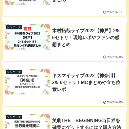
2022.02.11
ジャニーズ
木村拓哉ライブ2022【神戸】2/5-
6セトリ！現地レポやファンの感
想まとめ
2022.02.05
ジャニーズ
キスマイライブ2022【神奈川】
2/5-6セトリ！MCまとめや立ち位
置レポ
2022.02.05
ジャニーズ
笑劇THE BEGINNING当日券を
確実にゲットするには？購入方法